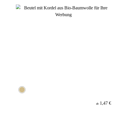
1,47 €
ab